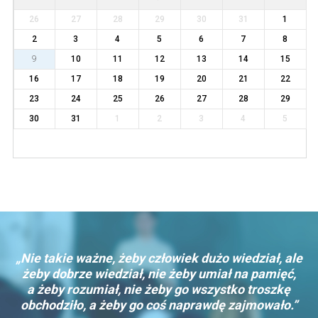
26
27
28
29
30
31
1
2
3
4
5
6
7
8
9
10
11
12
13
14
15
16
17
18
19
20
21
22
23
24
25
26
27
28
29
30
31
1
2
3
4
5
„Nie takie ważne, żeby człowiek dużo wiedział, ale
żeby dobrze wiedział, nie żeby umiał na pamięć,
a żeby rozumiał, nie żeby go wszystko troszkę
obchodziło, a żeby go coś naprawdę zajmowało.”