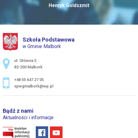
Henryk Goldszmit
Szkoła Podstawowa
w Gminie Malbork
Adres pocztowy:
ul. Główna 5
82-200 Malbork
+48 55 647 27 05
spwgmalbork@wp.pl
Bądź z nami
Aktualności i informacje