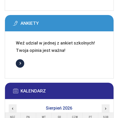
ANKIETY
Weź udział w jednej z ankiet szkolnych!
Twoja opinia jest ważna!
KALENDARZ
‹
Sierpień 2026
›
NDZ
PN
WT
ŚR
CZW
PT
SOB