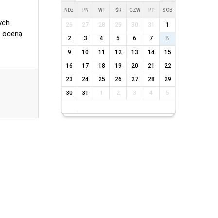
NDZ
PN
WT
ŚR
CZW
PT
SOB
cyjnych
26
27
28
29
30
31
1
ą oceną
2
3
4
5
6
7
8
9
10
11
12
13
14
15
16
17
18
19
20
21
22
23
24
25
26
27
28
29
30
31
1
2
3
4
5