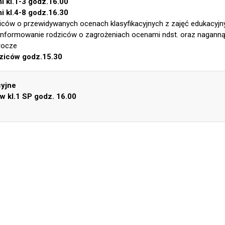
i kl.1-3 godz.16.00
i kl.4-8 godz.16.30
iców o przewidywanych ocenach klasyfikacyjnych z zajęć eduka
informowanie rodziców o zagrożeniach ocenami ndst. oraz nagann
rocze
ziców godz.15.30
cyjne
w kl.1 SP godz. 16.00