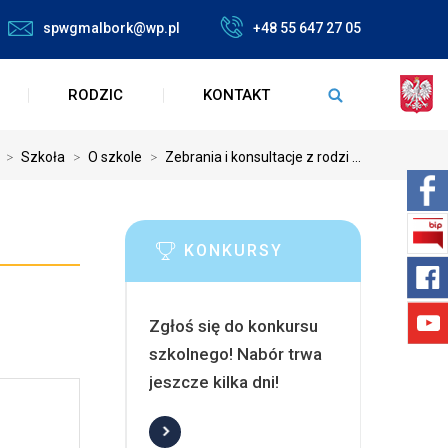
spwgmalbork@wp.pl
+48 55 647 27 05
RODZIC
KONTAKT
>
Szkoła
>
O szkole
>
Zebrania i konsultacje z rodzi ...
KONKURSY
Zgłoś się do konkursu
szkolnego! Nabór trwa
jeszcze kilka dni!