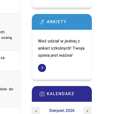
ANKIETY
cyjnych
ą oceną
Weź udział w jednej z
ankiet szkolnych! Twoja
opinia jest ważna!
wania za
zniów do
KALENDARZ
‹
Sierpień 2026
›