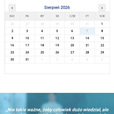
‹
Sierpień 2026
›
NDZ
PN
WT
ŚR
CZW
PT
SOB
26
27
28
29
30
31
1
2
3
4
5
6
7
8
9
10
11
12
13
14
15
16
17
18
19
20
21
22
23
24
25
26
27
28
29
30
31
1
2
3
4
5
„Nie takie ważne, żeby człowiek dużo wiedział, ale