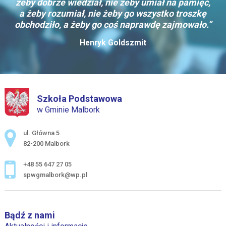
żeby dobrze wiedział, nie żeby umiał na pamięć,
a żeby rozumiał, nie żeby go wszystko troszkę
obchodziło, a żeby go coś naprawdę zajmowało.”
Henryk Goldszmit
Szkoła Podstawowa
w Gminie Malbork
Adres pocztowy:
ul. Główna 5
82-200 Malbork
+48 55 647 27 05
spwgmalbork@wp.pl
Bądź z nami