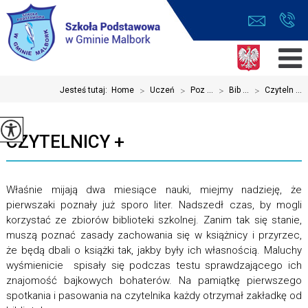
Jesteś tutaj:
Home
>
Uczeń
>
Poz ...
>
Bib ...
>
Czyteln ...
CZYTELNICY +
Właśnie mijają dwa miesiące nauki, miejmy nadzieję, że
pierwszaki poznały już sporo liter. Nadszedł czas, by mogli
korzystać ze zbiorów biblioteki szkolnej. Zanim tak się stanie,
muszą poznać zasady zachowania się w książnicy i przyrzec,
że będą dbali o książki tak, jakby były ich własnością. Maluchy
wyśmienicie spisały się podczas testu sprawdzającego ich
znajomość bajkowych bohaterów. Na pamiątkę pierwszego
spotkania i pasowania na czytelnika każdy otrzymał zakładkę od