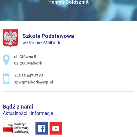
Henryk Goldszmit
Szkoła Podstawowa
w Gminie Malbork
Adres pocztowy:
ul. Główna 5
82-200 Malbork
+48 55 647 27 05
spwgmalbork@wp.pl
Bądź z nami
Aktualności i informacje