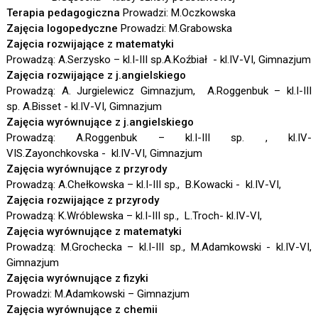
Terapia pedagogiczna
Prowadzi: M.Oczkowska
Zajęcia logopedyczne
Prowadzi: M.Grabowska
Zajęcia rozwijające z matematyki
Prowadzą: A.Serzysko – kl.I-III sp.A.Koźbiał - kl.IV-VI, Gimnazjum
Zajęcia rozwijające z j.angielskiego
Prowadzą: A. Jurgielewicz Gimnazjum, A.Roggenbuk – kl.I-III
sp. A.Bisset - kl.IV-VI, Gimnazjum
Zajęcia wyrównujące z j.angielskiego
Prowadzą: A.Roggenbuk – kl.I-III sp. , kl.IV-
VIS.Zayonchkovska - kl.IV-VI, Gimnazjum
Zajęcia wyrównujące z przyrody
Prowadzą: A.Chełkowska – kl.I-III sp., B.Kowacki - kl.IV-VI,
Zajęcia rozwijające z przyrody
Prowadzą: K.Wróblewska – kl.I-III sp., L.Troch- kl.IV-VI,
Zajęcia wyrównujące z matematyki
Prowadzą: M.Grochecka – kl.I-III sp., M.Adamkowski - kl.IV-VI,
Gimnazjum
Zajęcia wyrównujące z fizyki
Prowadzi: M.Adamkowski – Gimnazjum
Zajęcia wyrównujące z chemii