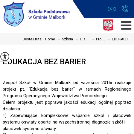
Jesteś tutaj:
Home
>
Szkoła
>
O s ...
>
Pro ...
>
EDUKACJ ...
EDUKACJA BEZ BARIER
Zespół Szkół w Gminie Malbork od września 2016r realizuje
projekt pt. "Edukacja bez barier" w ramach Regionalnego
Programu Operacyjnego Województwa Pomorskiego.
Celem projektu jest poprawa jakości edukacji ogólnej poprzez
działania:
1) Zapewniające kompleksowe wsparcie szkół i placówek
systemu oswiaty oparte na wszechstronnej diagnozie szkół i
placówek systemu oświaty,