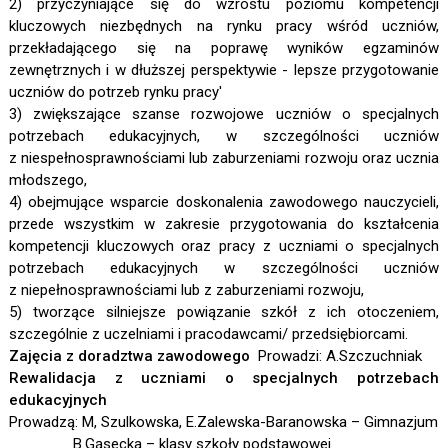
2) przyczyniające się do wzrostu poziomu kompetencji
kluczowych niezbędnych na rynku pracy wśród uczniów,
przekładającego się na poprawę wyników egzaminów
zewnętrznych i w dłuższej perspektywie - lepsze przygotowanie
uczniów do potrzeb rynku pracy'
3) zwiększające szanse rozwojowe uczniów o specjalnych
potrzebach edukacyjnych, w szczególności uczniów
z niespełnosprawnościami lub zaburzeniami rozwoju oraz ucznia
młodszego,
4) obejmujące wsparcie doskonalenia zawodowego nauczycieli,
przede wszystkim w zakresie przygotowania do kształcenia
kompetencji kluczowych oraz pracy z uczniami o specjalnych
potrzebach edukacyjnych w szczególności uczniów
z niepełnosprawnościami lub z zaburzeniami rozwoju,
5) tworzące silniejsze powiązanie szkół z ich otoczeniem,
szczególnie z uczelniami i pracodawcami/ przedsiębiorcami.
Zajęcia z doradztwa zawodowego
Prowadzi: A.Szczuchniak
Rewalidacja z uczniami o specjalnych potrzebach
edukacyjnych
Prowadzą: M, Szulkowska, E.Zalewska-Baranowska – Gimnazjum
B.Gąsecka – klasy szkoły podstawowej