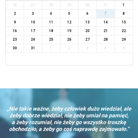
26
27
28
29
30
31
1
2
3
4
5
6
7
8
9
10
11
12
13
14
15
16
17
18
19
20
21
22
23
24
25
26
27
28
29
30
31
1
2
3
4
5
„Nie takie ważne, żeby człowiek dużo wiedział, ale
żeby dobrze wiedział, nie żeby umiał na pamięć,
a żeby rozumiał, nie żeby go wszystko troszkę
obchodziło, a żeby go coś naprawdę zajmowało.”