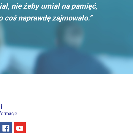
iał, nie żeby umiał na pamięć,
go coś naprawdę zajmowało.”
i
nformacje