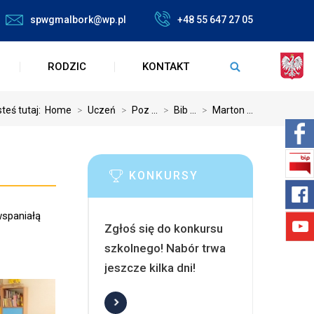
spwgmalbork@wp.pl
+48 55 647 27 05
RODZIC
KONTAKT
teś tutaj:
Home
>
Uczeń
>
Poz ...
>
Bib ...
>
Marton ...
KONKURSY
wspaniałą
Zgłoś się do konkursu
szkolnego! Nabór trwa
jeszcze kilka dni!