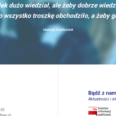
ek dużo wiedział, ale żeby dobrze wiedz
go wszystko troszkę obchodziło, a żeby 
Henryk Goldszmit
Bądź z nam
Aktualności i i
 05
@wp.pl