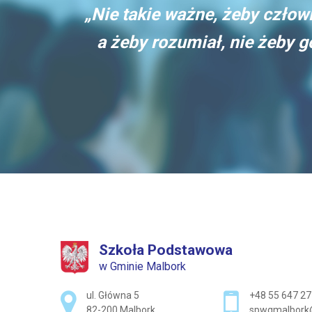
„Nie takie ważne, żeby człowi
a żeby rozumiał, nie żeby 
Szkoła Podstawowa
w Gminie Malbork
Adres pocztowy:
ul. Główna 5
+48 55 647 27
82-200 Malbork
spwgmalbork