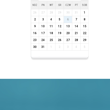
NDZ
PN
WT
ŚR
CZW
PT
SOB
26
27
28
29
30
31
1
2
3
4
5
6
7
8
9
10
11
12
13
14
15
16
17
18
19
20
21
22
23
24
25
26
27
28
29
30
31
1
2
3
4
5