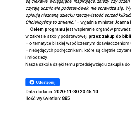
są ciekawe, wciągające, inspirujące, zależy, czy uczeń
czytają uczniowie podstawówek, nie sprawdza się. Wyb
opisują nieznaną dziecku rzeczywistość sprzed kilkudzi
Chcielibyśmy to zmienić.”
– wyjaśnia minister Joanna 
Celem programu
jest wspieranie organów prowadzą
w zakresie szkoły podstawowej,
przez zakup do bibl
– o tematyce bliskiej współczesnym doświadczeniom
– niebędących podręcznikami, które są chętnie czytane 
i młodzieży.
Nasza szkoła dzięki temu przedsięwzięciu zakupiła do 
Udostępnij
Data dodania:
2020-11-30 20:45:10
Ilość wyświetleń:
885