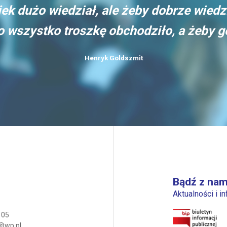
ek dużo wiedział, ale żeby dobrze wiedz
go wszystko troszkę obchodziło, a żeby 
Henryk Goldszmit
Bądź z nam
Aktualności i i
 05
@wp.pl