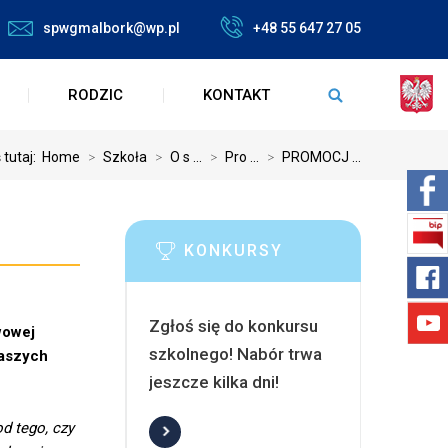
spwgmalbork@wp.pl
+48 55 647 27 05
RODZIC
KONTAKT
 tutaj:
Home
>
Szkoła
>
O s ...
>
Pro ...
>
PROMOCJ ...
KONKURSY
Zgłoś się do konkursu
wowej
szkolnego! Nabór trwa
naszych
jeszcze kilka dni!
d tego, czy