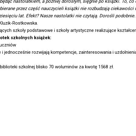
 będąc nastolatkiem, a później dorosłym, sięgnie po książki. To, co
ierane przez część nauczycieli książki nie rozbudzają ciekawości 
esięciu lat. Efekt? Nasze nastolatki nie czytają. Dorośli podobnie.
Kluzik-Rostkowska.
cych szkoły podstawowe i szkoły artystyczne realizujące kształce
iotek szkolnych książek:
 uczniów
i jednocześnie rozwijają kompetencje, zainteresowania i uzdolnienia
biblioteki szkolnej blisko 70 woluminów za kwotę 1568 zł.