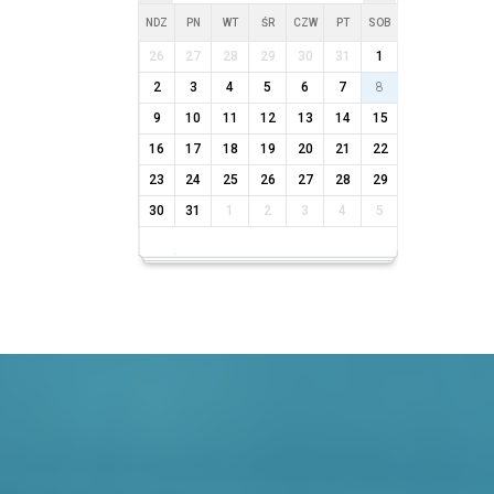
NDZ
PN
WT
ŚR
CZW
PT
SOB
26
27
28
29
30
31
1
2
3
4
5
6
7
8
9
10
11
12
13
14
15
16
17
18
19
20
21
22
23
24
25
26
27
28
29
30
31
1
2
3
4
5