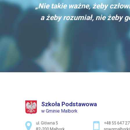
„Nie takie ważne, żeby człowi
a żeby rozumiał, nie żeby 
Szkoła Podstawowa
w Gminie Malbork
Adres pocztowy:
ul. Główna 5
+48 55 647 27
82-200 Malbork
spwgmalbork