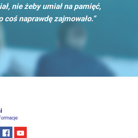
iał, nie żeby umiał na pamięć,
go coś naprawdę zajmowało.”
i
nformacje